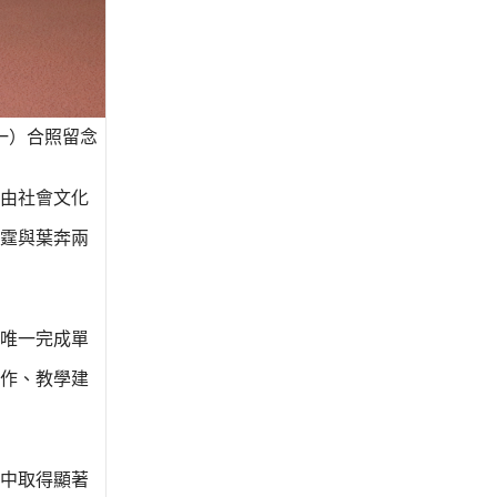
一）合
照留念
由社會文化
霆與葉奔兩
唯一完成單
作、教學建
中取得顯著