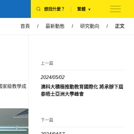
想找什麼？
繁體
首頁
/
最新動態
/
研究動向
/
正文
上一篇
2024/05/02
國家級教學成
澳科大積極推動教育國際化 將承辦下屆
泰晤士亞洲大學峰會
下一篇