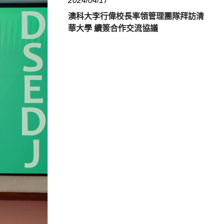
2024/04/17
澳科大李行偉校長率領管理團隊拜訪清
華大學 續簽合作交流協議