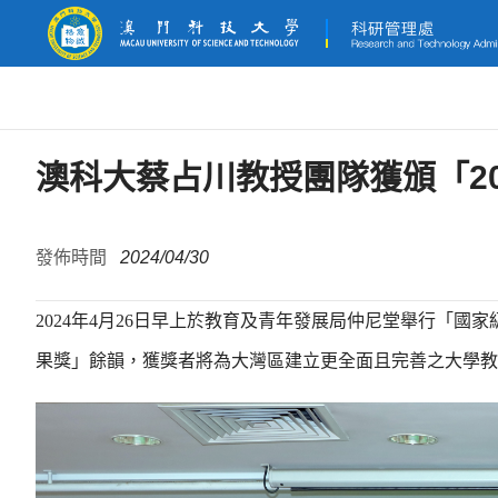
澳科大蔡占川教授團隊獲頒「2
發佈時間
2024/04/30
2024
年
4
月
26
日早上於教育及青年發展局仲尼堂舉行「國家
果獎」餘韻，獲獎者將為大灣區建立更全面且完善之大學教