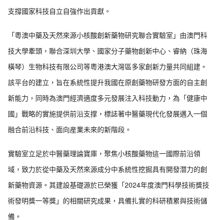
支撐國家科技自立自強作出貢獻。
「粵澳中藥及天然來源小核酸創新藥物研究聯合實驗室」由澳門科
技大學牽頭，聯合深圳大學、國家分子藥物創新中心、睿納（珠海
橫琴）生物科技有限公司等粵港澳大灣區多家創新力量共同組建。
該平台的建立，旨在系統性提升我國在原創藥物研發方面的自主創
新能力，同時為澳門經濟適度多元發展注入科技動力，為「健康中
國」戰略的實施提供前沿支撑，標誌著中醫藥現代化發展邁入一個
融合前沿科技、面向産業未來的新階段。
實驗室立足於中醫藥理論寶庫，聚焦小核酸藥物這一國際前沿領
域，致力於從中藥及天然來源成分中系統性挖掘具有開發潛力的創
新藥物資源。其建設基礎源於已榮獲「2024年度澳門科學技術獎技
術發明獎一等獎」的相關研究成果，具備扎實的科研積累與技術儲
備。