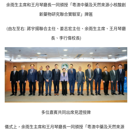
余雨生主席和王月琴廳長一同頒授「粵澳中藥及天然來源小核酸創
新藥物研究聯合實驗室」牌匾
(由左至右: 蔣宇揚聯合主任、姜志宏主任、余雨生主席、王月琴廳
長、李行偉校長)
多位嘉賓共同出席見證授牌
儀式上，余雨生主席和王月琴廳長一同頒授「粵澳中藥及天然來源