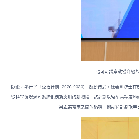
張可可講座教授介紹
隨後，舉行了「沈括計劃 (2026-2030)」啟動儀式，徐義剛
從科學發現邁向系統化創新應用的新階段。該計劃以衛星高精度地
與產業需求之間的橋樑。他期待計劃能早