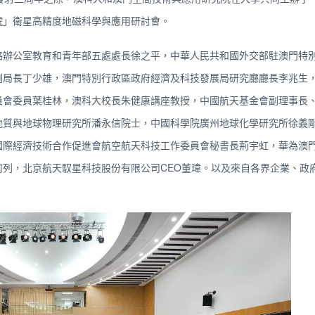
號」衛星高精度地磁科學與應用研討會。
絡辦公室教育和青年部五處處長徐之平，中華人民共和國外交部駐澳門特
副局長丁少雄，澳門特別行政區政府經濟及科技發展局研究廳廳長李兆生
員會委員葉桂林，澳科大校長朱健康講座教授，中國航天基金會副理事長
地質與地球物理研究所潘永信院士，中國科學院廣州地球化學研究所徐義
國際經濟技術合作促進會航空航天科技工作委員會秘書長荊宇虹，華為澳
列，北京航天馭星科技股份有限公司CEO董瑋。以及來自各界企業、政