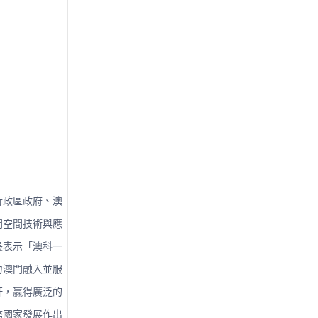
行政區政府、澳
門空間技術與應
長表示「澳科一
力澳門融入並服
杆，贏得廣泛的
務國家發展作出