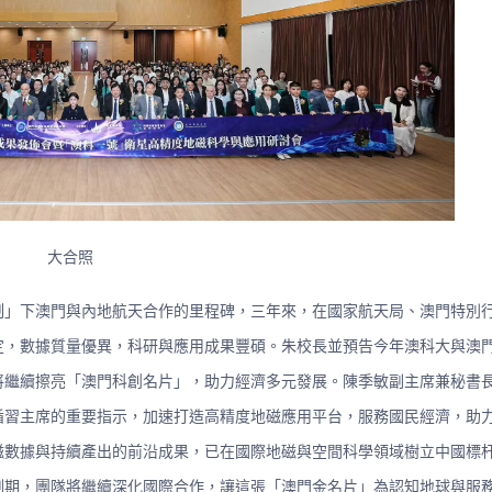
大合照
制」下澳門與內地航天合作的里程碑，三年來，在國家航天局、澳門特別
定，數據質量優異，科研與應用成果豐碩。朱校長並預告今年澳科大與澳
將繼續擦亮「澳門科創名片」，助力經濟多元發展。陳季敏副主席兼秘書
循習主席的重要指示，加速打造高精度地磁應用平台，服務國民經濟，助
磁數據與持續產出的前沿成果，已在國際地磁與空間科學領域樹立中國標
測期，團隊將繼續深化國際合作，讓這張「澳門金名片」為認知地球與服