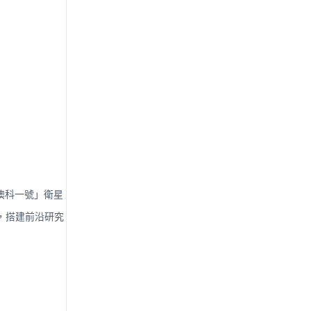
「澳科一號」衛星
，搭建前沿研究