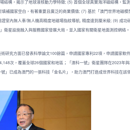
維流場結構，揭示了地球液核動力學特徵; (5) 首個全球真實海洋磁結構，監
型填補國家空白，有著重要且廣泛的商業價值; (7) 基於「澳門世界地磁
驗證室內無人車/無人機高精度地磁場指紋導航, 精度達到厘米級; (9) 成
科一號」衛星設施融入與服務國家發展大局，並入國家有關衛星地面測控網絡
術研究方面已發表科學論文100餘篇，申請國家專利22項，申請國家軟件
148次，覆蓋全球26個國家和地區；「澳科一號」衛星團隊在2023年與2
一號」已成為澳門的一張科技「金名片」，助力澳門打造成世界科技在該