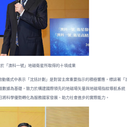
基於「澳科一號」地磁衛星所取得的十項成果
院士在啟動儀式中表示「沈括計劃」是對習主席重要指示的積極響應，標誌著
磁數據為基礎，致力於構建國際領先的地磁場矢量與地磁場指紋導航系統
日將科學優勢轉化為服務國家發展、助力社會進步的實際能力。