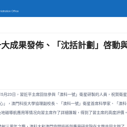
十大成果發佈、「沈括計劃」啓動
同年5月23日，習近平主席回信參與「澳科一號」衛星研製的人員，祝賀衛
據中心」，澳門科技大學協理副校長、「澳科一號」衛星首席科學家、「澳
及地磁導航應用等情况向習主席作了詳細匯報，得到了習主席的高度評價
衛星發射三周年之際，澳科大和澳門空間技術與應用研究院在大學共同主辦了