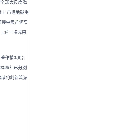
測全球大尺度海
模型」首個地磁場
功研製中國首個高
。上述十項成果
著作權3項；
025年已分別
領域的創新策源