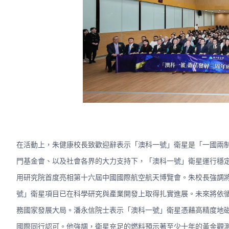
在活動上，朱健康校長致歡迎辭表示「澳科一號」衛星是「一國兩
門基金會、以及社會各界的大力支持下，「澳科一號」衛星運行穩
用研究院首度亮相第十六屆中國國際航空航天博覽會。朱校長強調
號」衛星項目已在科學研究與產業開發上取得扎實進展。未來將依
務國家發展大局。潘永信院士表示「澳科一號」衛星憑藉高精度地
國際同行認可。他強調，衛星充足的燃料預示著至少十年的黃金觀