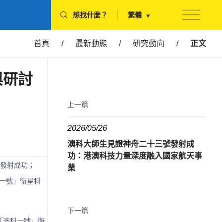
想找什麼？
繁體
首頁
/
最新動態
/
研究動向
/
正文
與研討
上一篇
2026/05/26
澳科大師生見證神舟二十三號發射成
功：港澳科技力量深度融入國家航天事
星發射成功；
業
科一號」衛星科
。
下一篇
「澳科一號」衛