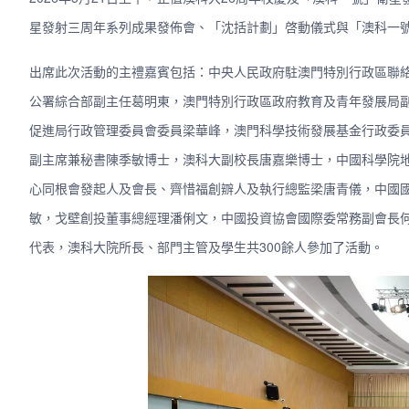
星發射三周年系列成果發佈會、「沈括計劃」啓動儀式與「澳科一
出席此次活動的主禮嘉賓包括：中央人民政府駐澳門特別行政區聯
公署綜合部副主任葛明東，澳門特別行政區政府教育及青年發展局
促進局行政管理委員會委員梁華峰，澳門科學技術發展基金行政委
副主席兼秘書陳季敏博士，澳科大副校長唐嘉樂博士，中國科學院
心同根會發起人及會長、齊惜福創辧人及執行總監梁唐青儀，中國
敏，戈壁創投董事總經理潘俐文，中國投資協會國際委常務副會長何
代表，澳科大院所長、部門主管及學生共300餘人參加了活動。