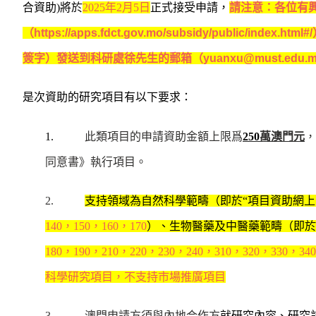
合資助
)
將於
2025
年
2
月
5
日
正式接受申請，
請注意：各位有
（
https://apps.fdct.gov.mo/subsidy/public/index.html#/
簽字）發送到科研處徐先生的郵箱（
yuanxu@must.edu.
是次資助的研究項目有以下要求：
1.
此類項目的申請資助金額上限爲
250
萬澳門元
，
同意書》執行項目。
2.
支持領域為自然科學範疇（即於“項目資助網上
140
，
150
，
160
，
170
）、生物醫藥及中醫藥範疇（即於
180
，
190
，
210
，
220
，
230
，
240
，
310
，
320
，
330
，
340
科學研究項目，不支持市場推廣項目
3.
澳門申請方須與內地合作方
就研究內容、研究