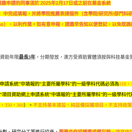
興趣申請的同事須於
2025
年
2
月
17
日或之前在基金系統
）中完成填報，并將學院推薦表掃描件（含學院
/
研究所
/
部門科
mo
），以利作業。
如有意申報，請盡早告知以便登記，以免耽誤
資助年限
最長
3
年
，分期發放，澳方受資助實體須按與科技基金
申請系統”中填報的“主要所屬學科”的一級學科代碼必須為
110
，
“項目資助網上申請系統”中填報的“主要所屬學科”的一級學科代
，
350
，
360
）。
不支持基本建設、純設備採購項目，不支持政策
計劃、研究分工等進行協商，
簽署合作協議書或備忘錄
，填寫申