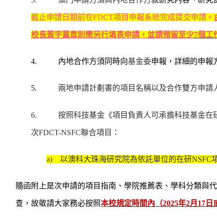
截止申請日期前在
FDCT
項目申報系統完成提交申請。
校長簽字蓋章則需另行填表申請，並請預留至少
7
個工
4.
內地合作方須同時向
基金委
申報，詳細的申報
5.
兩地申請計劃書的項目名稱以及合作雙方申請
6.
按照科技基金《項目負責人可承擔科技基金在
次
FDCT-NSFC
聯合項目：
a)
以澳科大珠海研究院為依託單位的在研
NSFC
隨函附上是次申請的項目指南、學院推薦表、學科分類與代
查，故敬請大家務必按照
本校規定時間內（
2025
年
2
月
17
日