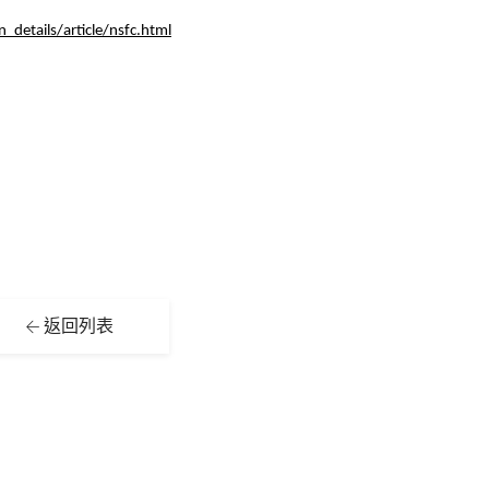
details/article/nsfc.html
返回列表