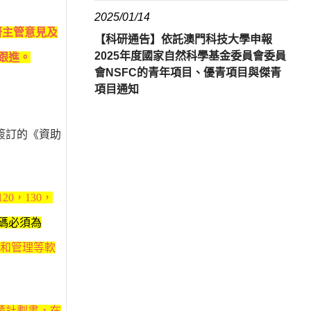
2025/01/14
研主管意見及
【科研通告】依託澳門科技大學申報
2025年度國家自然科學基金委員會委員
跟進。
會NSFC的青年項目、優青項目與傑青
項目通知
簽訂的《資助
120
，
130
，
碼必須為
和管理等軟
請計劃書，在