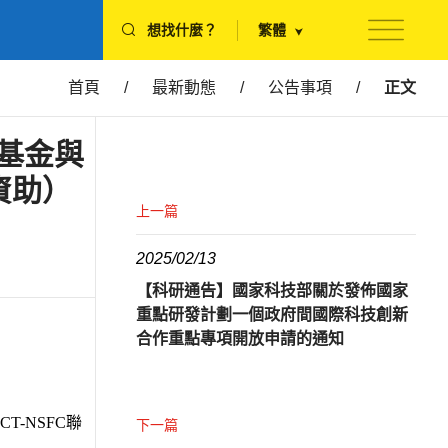
想找什麼？
繁體
首頁
/
最新動態
/
公告事項
/
正文
展基金與
資助）
上一篇
2025/02/13
【科研通告】國家科技部關於發佈國家
重點研發計劃一個政府間國際科技創新
合作重點專項開放申請的通知
DCT-NSFC
聯
下一篇