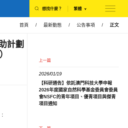
想找什麼？
繁體
首頁
/
最新動態
/
公告事項
/
正文
資助計劃
請）
上一篇
2026/01/19
【科研通告】依託澳門科技大學申報
2026年度國家自然科學基金委員會委員
會NSFC的青年項目、優青項目與傑青
項目通知
 ：