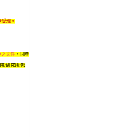
予受理。
要之文件
，同時
院/研究所/部