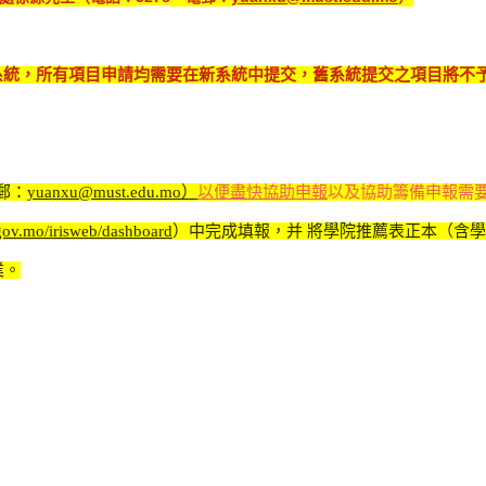
申請系統，所有項目申請均需要在新系統中提交，舊系統提交之項目將不
郵：
yuanxu@must.edu.mo）
以便盡快協助申報
以及協助籌備申報需
t.gov.mo/irisweb/dashboard
）中完成填報，并 將學院推薦表正本（含學
業。