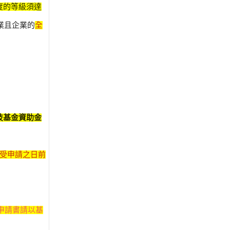
度的等級須達
業且企業的
全
技基金資助金
接受申請之日前
申請書請以基