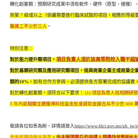
轉化創業類：預期研究成果中須有軟件、硬件（原型、樣機）
到第 7 級或以上（倘屬需要進行臨床試驗的項目，相應的等級要
職員工不少於三人
。
特別注意：
項目負責人須於該高等院校入職不超過
對於能力提升類項目，
對於基礎研究類及應用研究類項目，倘與商業企業主或商業企
額的10%
。如有合作方參與，必須提供各方簽署完成的協議書
對於轉化創業類，須符合以下要求：
(1) 項目負責人就相關研
5 年內就相關主題獲得科技基金批准資助金額合共不少於 600 
敬請各位知悉為盼，詳情請登入
https://www.fdct.gov.mo/zh_tw/r
發電郵給本
金系統提供版本為準
。
尚未辦理開戶的申請人請盡快