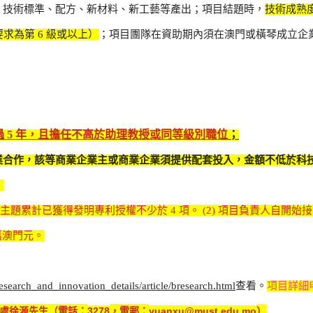
、技術標準、配方、新材料、新工藝等產出；項目結題時，
技術成熟
求為第 6 級或以上）
；項目團隊在資助期內須在澳門或橫琴成立企
 5 年，且擔任不高於助理教授或同等級別職位
；
業合作，該等商業企業主或商業企業須提供配套投入，金額不低於科
。
發主題累計已獲得發明專利授權不少於 4 項。 (2) 項目負責人自開始
萬澳門元。
esearch_and_innovation_details/article/bresearch.html
查看。
項目詳細
處徐源先生（電話：
，電郵：
）
3278
yuanxu@must.edu.mo