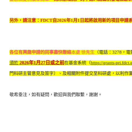
另外，請注意：FDCT自2026年1月1日起將啟用新的項目
各位有興趣申請的同事盡快聯絡
本處 徐先生
（電話：3278，電
2026年1月27日或之前
須於
在基金系統（
https://grants-pri.fdc
門科研主管意見及簽字）、及相關附件提交至科研處，以利作
敬希垂注，如有疑問，歡迎與我們聯繫，謝謝。