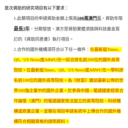
是次資助的研究項目有以下要求：
1.
此類項目的申請資助金額上限爲
500
萬澳門元
，資助年限
最長
3
年
，分期發放，澳方受資助實體須按與科技基金簽
訂的《資助同意書》執行項目。
2.
合作的國外機構須符合以下任一條件：
在最新版
Times
、
QS
、
US News
或
ARWU
任一綜合排名前
200
位的國外高等
院校。在最新版
Times
、
QS
、
US News
或
ARWU
任一學科排
名前
100
位的國外高等院校。為《財富》雜誌最新公佈的世
界
500
強企業中的國外企業。於參與中國—葡語國家經貿合
作論壇（澳門）的葡語國家依法設立的高等院校、科研機
構或商業企業。並需在項目申請系統中上傳合作的國外機
構符合相關資格的證明資料。