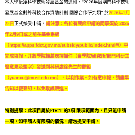
本大學接獲科學技術發展基金的通知，“
2026
年度澳門科學技術
發展基金對外科技合作資助計劃
國際合作研究類”
於
2026
年
1
月
請注意：各位有興趣申請的同事須於
2025
23
日
正式接受申請，
年
2
月
9
日或之前在基金系統
（
https://apps.fdct.gov.mo/subsidy/public/index.html#/
）中
完成填報，并將學院推薦表掃描件（含學院
/
研究所
/
部門科研主
管意見及簽字）發送到科研處徐先生的郵箱
（
yuanxu@must.edu.mo
），以利作業。
如有意申報，請盡早
告知以便登記，以免耽誤跟進。
特別提醒：此項目屬於
FDCT
的
3
項 限項範圍內，且只能申請
一項，如
申請人
有限項的情況，請勿提交申請。