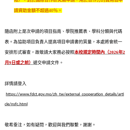
限）。對於國際合作研究類申請，用於合作方的費用佔申
請資助金額不超過
40
％。
隨函附上是次申請的項目指南、學院推薦表、學科分類與代碼
表。為協助項目負責人提高項目申請書的質量，本處將會統一
安排形式審查，故敬請大家務必按照
本校規定時間內（
2026
年
2
月
9
日或之前）
遞交申請文件。
詳情請登入
https://www.fdct.gov.mo/zh_tw/external_cooperation_details/arti
cle/nsfc.html
敬希垂注，如有疑問，歡迎與我們聯繫，謝謝。