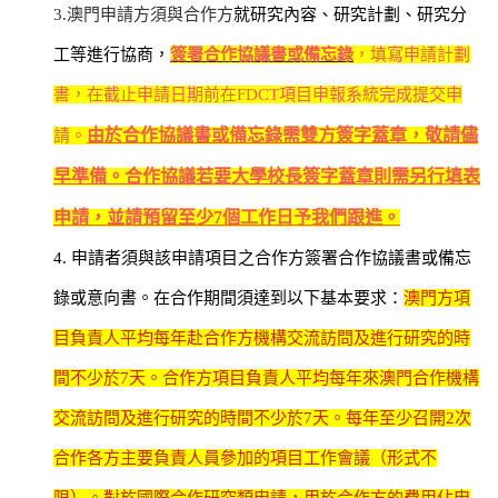
3.
澳門申請方須與合作方
就研究內容、研究計劃、研究分
工等進行協商，
簽署合作協議書或備忘錄
，填寫申請計劃
書，在截止申請日期前在
FDCT
項目申報系統完成提交申
由於合作協議書或備忘錄需雙方簽字蓋章，敬請儘
請。
早準備。合作協議若要大學校長簽字蓋章則需另行填表
申請，並請預留至少
7
個工作日予我們跟進。
4.
申請者須與該申請項目之合作方簽署合作協議書或備忘
錄或意向書。在合作期間須達到以下基本要求：
澳門方項
目負責人平均每年赴合作方機構交流訪問及進行研究的時
間不少於
7
天。合作方項目負責人平均每年來澳門合作機構
交流訪問及進行研究的時間不少於
7
天。每年至少召開
2
次
合作各方主要負責人員參加的項目工作會議（形式不