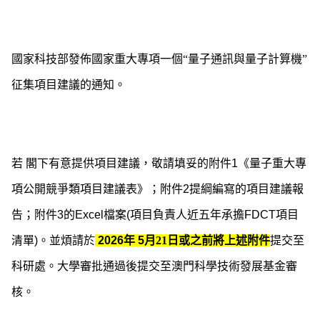
國家科技部發佈國家重大專項一個“量子通訊與量子計算機”
征集項目建議的通知。
若
閣下有意提供項目建議，敬請
填妥的附件
1
《量子重大專
項公開競爭類項目建議表》；附件
2
提綱編寫的項目建議報
告；附件
3
的
Excel
檔案
(
項目負責人近五年承擔
FDCT
項目
清單
)
。
並煩請於
2026
年
5
月
21
日或之前將上述附件
提交至
科研處。大學審批通過後提交至澳門科學技術發展基金審
核。