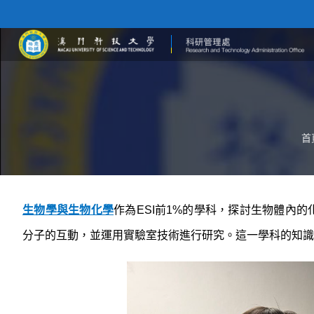
首
生物學與生物化學
作為
ESI
前
1%
的學科，探討生物體內的
分子的互動，並運用實驗室技術進行研究。這一學科的知