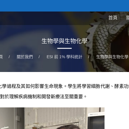
首頁
生物學與生物化學
頁
/
關於我們
/
ESI 前 1% 學科統計
/
生物學與生物化學
化學過程及其如何影響生命現象。學生將學習細胞代謝、酵素功
識對於理解疾病機制和開發新療法至關重要。