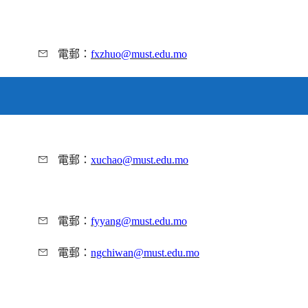
電郵：
fxzhuo@must.edu.mo
電郵：
xuchao@must.edu.mo
電郵：
fyyang@must.edu.mo
電郵：
ngchiwan@must.edu.mo