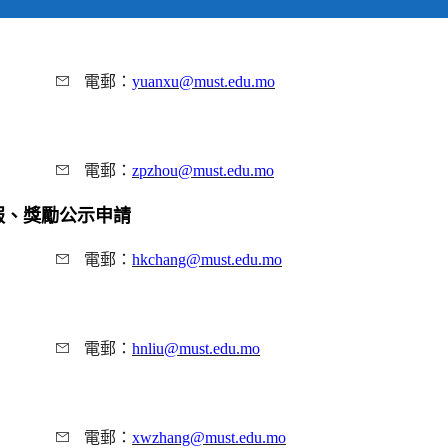
電郵：
yuanxu@must.edu.mo
電郵：
zpzhou@must.edu.mo
報、獎勵公示申請
電郵：
hkchang@must.edu.mo
電郵：
hnliu@must.edu.mo
電郵：
xwzhang@must.edu.mo