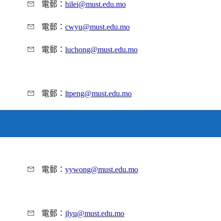
電郵：
hilei@must.edu.mo
電郵：
cwyu@must.edu.mo
電郵：
luchong@must.edu.mo
電郵：
ltpeng@must.edu.mo
電郵：
yywong@must.edu.mo
電郵：
jlyu@must.edu.mo