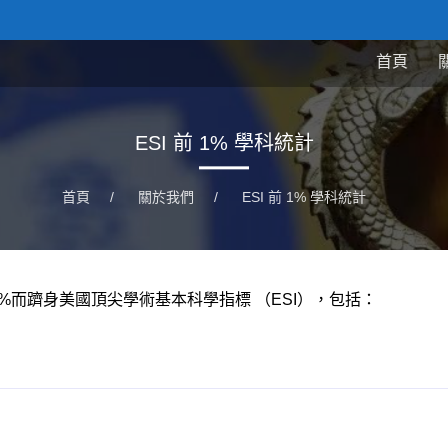
首頁
ESI 前 1% 學科統計
首頁
/
關於我們
/
ESI 前 1% 學科統計
%而
躋身美國頂尖學術基本科學指標
（
ESI
），包括：