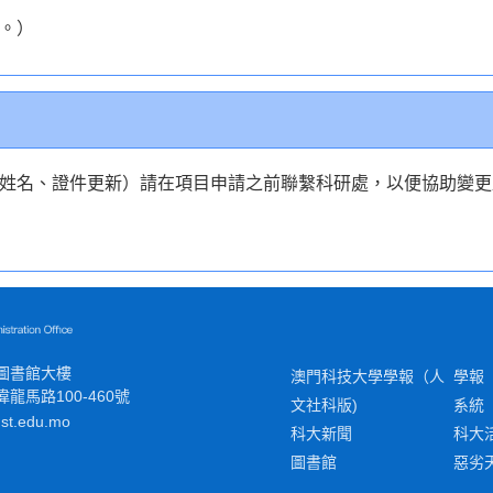
。）
姓名、證件更新）請在項目申請之前聯繫科研處，以便協助變更
圖書館大樓
澳門科技大學學報（人
學報
龍馬路100-460號
文社科版)
系統
st.edu.mo
科大新聞
科大
圖書館
惡劣