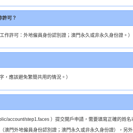
作許可？
工作許可：外地僱員身份認別證；澳門永久或非永久身份證。）
體字，應該避免繁簡共用的情況。）
/public/account/step1.faces ）提交開戶申請，需要填寫正確的
（澳門外地僱員身份認別證；澳門永久或非永久身份證），另外