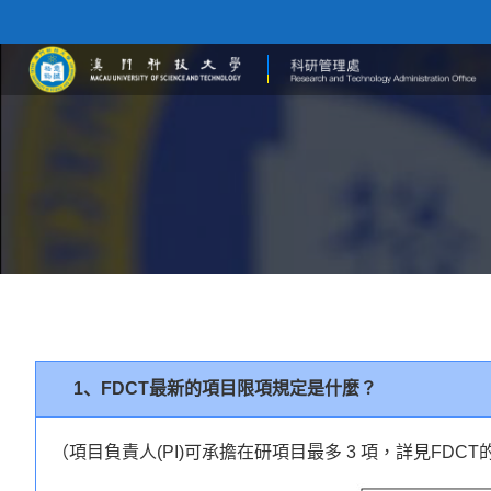
1、FDCT最新的項目限項規定是什麼？
（項目負責人(PI)可承擔在研項目最多 3 項，詳見FDCT