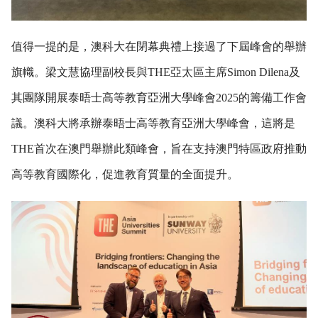
值得一提的是，澳科大在閉幕典禮上接過了下屆峰會的舉辦
旗幟。梁文慧協理副校長與
THE
亞太區主席
Simon Dilena
及
其團隊開展泰晤士高等教育亞洲大學峰會
2025
的籌備工作會
議。澳科大將承辦泰晤士高等教育亞洲大學峰會，這將是
THE
首次在澳門舉辦此類峰會，旨在支持澳門特區政府推動
高等教育國際化，促進教育質量的全面提升。