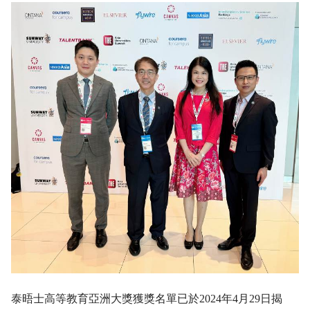
泰晤士高等教育亞洲大獎獲獎名單已於
2024
年
4
月
29
日揭