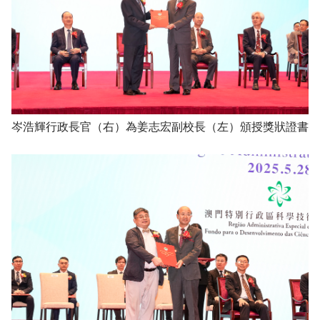
岑浩輝行政長官（右）為姜志宏副校長（左）頒授獎狀證書