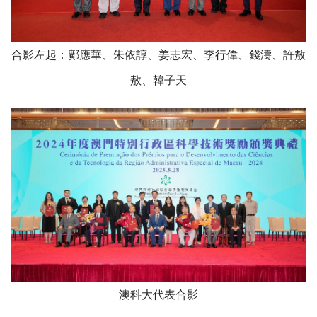
合影左起：鄺應華、朱依諄、姜志宏、李行偉、錢濤、許敖
敖、韓子天
澳科大代表合影