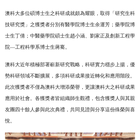
澳科大多位碩博士生之科研成就頗為耀眼，取得「研究生科
技研究獎」之獲獎者分別有醫學院博士生余運芳；藥學院博
士生丁倩；中醫藥學院碩士生趙小涵、劉家正及創新工程學
院—工程科學系博士生蔣騫。
澳科大近年積極部署嶄新研究戰略，科研實力穩步上揚，優
勢科研領域不斷擴展，多項科研成果接近轉化和應用階段。
此次獲獎者不僅為澳科大增添榮譽，更讓澳科大之科研成果
應用於社會。各獲獎者皆組織師生觀禮，包含獲獎人與其親
友團四十餘人參與此次典禮，共同見證與分享這份殊榮與喜
悅。