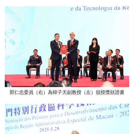
郭仁忠委員（右）為韓子天副教授（左）頒授獎狀證書