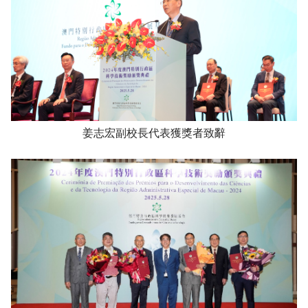
姜志宏副校長代表獲獎者致辭