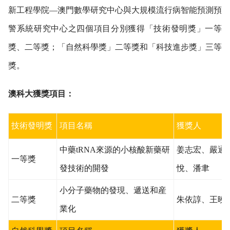
新工程學院—澳門數學研究中心與大規模流行病智能預測預
警系統研究中心之四個項目分別獲得「技術發明獎」一等
獎、二等獎；「自然科學獎」二等獎和「科技進步獎」三等
獎。
澳科大獲獎項目：
技術發明獎
項目名稱
獲獎人
中藥
tRNA
來源的小核酸新藥研
姜志宏、嚴通
一等獎
發技術的開發
悅、潘聿
小分子藥物的發現、遞送和産
二等獎
朱依諄、王曉
業化