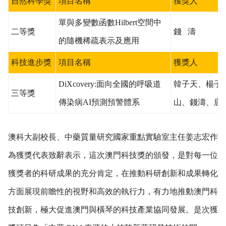
自然科學獎
項目名稱
獲獎人
單與多變數函數
Hilbert
空間中
二等獎
錢
濤
的隨機稀疏表示及應用
科技進步獎
項目名稱
獲獎人
DiXcovery:
面向全國的呼吸道
韓子天、楊子
三等獎
傳染病
AI
預測預警體系
山、錢濤、唐
澳科大副校長、中藥質量研究國家重點實驗室主任姜志宏作
為獲獎代表致辭表示，這次澳門科技獎的頒發，是對每一位
獲獎者的科研成果的充分肯定，在推動科研創新和成果轉化
方面展現前瞻性的視野和高效的執行力，有力地推動澳門科
技創新，極大促進澳門與橫琴的科技產業協同發展。是次獲