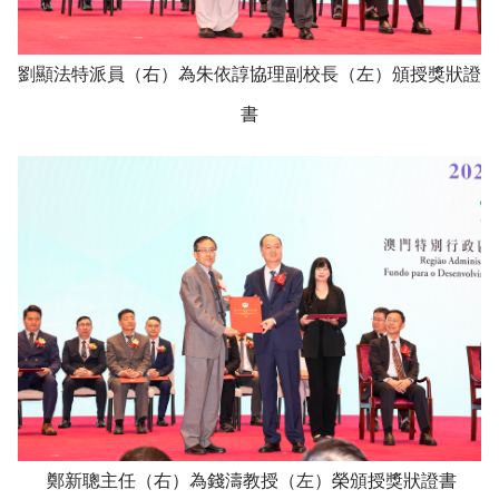
劉顯法特派員（右）為朱依諄協理副校長（左）頒授獎狀證
書
鄭新聰主任（右）為錢濤教授（左）榮頒授獎狀證書