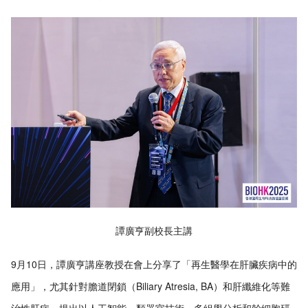
譚廣亨副校長主講
9月10日，譚廣亨講座教授在會上分享了「再生醫學在肝臟疾病中的
應用」，尤其針對膽道閉鎖（Biliary Atresia, BA）和肝纖維化等難
治性肝病，提出以人工智能、類器官技術、多組學分析和幹細胞研