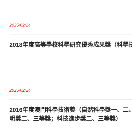
2025/02/24
2018年度高等學校科學研究優秀成果獎（科學
2025/02/24
2016年度澳門科學技術獎（自然科學獎一、二
明獎二、三等獎；科技進步獎二、三等獎）