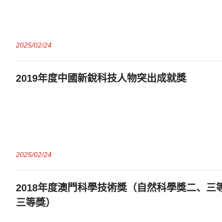
2025/02/24
2019年度中國新銳科技人物突出成就獎
2025/02/24
2018年度澳門科學技術獎（自然科學獎二、三
三等獎）