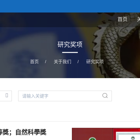
首页
研究奖项
首页
/
关于我们
/
研究奖项
等獎；自然科學獎