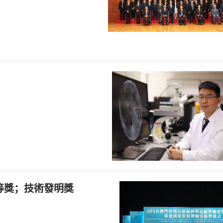
等獎；技術發明獎