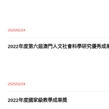
2025/02/24
2022年度第六屆澳門人文社會科學研究優秀成
2025/02/24
2022年度國家級教學成果獎