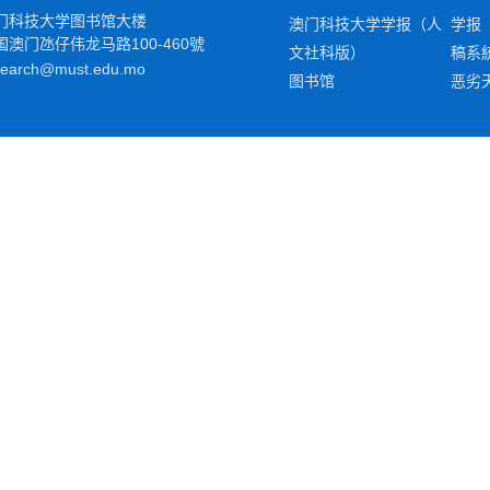
门科技大学图书馆大楼
澳门科技大学学报（人
学报
国澳门
氹
仔伟龙马路100-460號
文社科版）
稿系
search@must.edu.mo
图书馆
恶劣