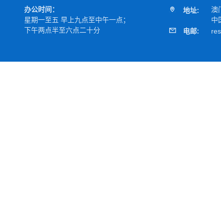
办公时间：
澳
地址:
星期一至五 早上九点至中午一点；
中
下午两点半至六点二十分
电邮:
re