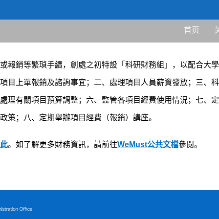
科研财务
首页
首页
/
科研服务
/
科研财务
或報銷等繁瑣手續，創處之初特設「科研財務組」，以配合大學
項目上單報銷及諮詢事宜；二、處理項目人員薪資發放；三、科
處理有關項目預算調整；六、監管各項目經費使用情況；七、定
關政策；八、定期舉辦項目經費（報銷）講座。
此
。如了解更多財務資訊，請前往
WeMust
公共文檔
參閱。