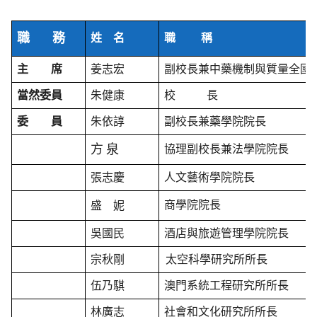
職
務
姓
名
職
稱
主
席
姜志宏
副
校
長兼中藥機制與質量全國
當然委員
朱健康
校
長
委
員
朱依諄
副校長兼藥學院院長
方
泉
協理副校長兼法學院院長
張志慶
人文藝術學院院長
商學院院長
盛
妮
吳國民
酒店與旅遊管理學院院長
宗秋剛
太空科學研究所所長
伍乃騏
澳門系統工程研究所所長
林廣志
社會和文化研究所所長