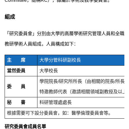
Committee
，簡稱
RC
），隸屬於學術及教學委員會。
組成
「研究委員會」分別由大學的高層學術研究管理人員和全職
教研學術人員組成，人員構成如下：
主
席
大學分管科研副校長
當然委員
大學校長
學院院長
/
研究所所長（由相關的院長
/
所長
委
員
特邀教師代表（邀請相關領域副教授及以上
秘
書
科研管理處處長
根據需要可下設分委員會，如：醫學倫理委員會等。
研究委員會成員名單