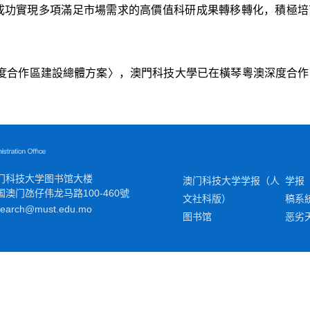
成功實現多項滿足市場需求的高價值科研成果轉移轉化，積極培
度合作區建設總體方案〉，澳門科技大學已在橫琴粵澳深度合作
门科技大学图书馆大楼
澳门科技大学学报（人
学报
国澳门
氹
仔伟龙马路100-460號
文社科版）
稿系
search@must.edu.mo
图书馆
恶劣