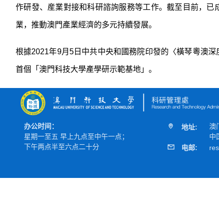
作研發、産業對接和科研諮詢服務等工作。截至目前，已
業，推動澳門產業經濟的多元持續發展。
根據
2021
年
9
月
5
日中共中央和國務院印發的〈橫琴粵澳深
首個「澳門科技大學產學研示範基地」。
办公时间：
澳
地址:
星期一至五 早上九点至中午一点；
中
下午两点半至六点二十分
电邮:
re