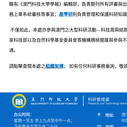
轄有《澳門科技大學學報》編輯部，負責期刊所有評審與出
務上單系統審核等事宜；
產學研
則負責管理和保護科研知識
不僅如此，本處亦參與澳門之大型科研活動—科技周與結
家科技部以及自然科學基金委員會等機構積極開展與參與不
通。
請點擊查閱本處之
組織架構
；
如有任何科研事務垂詢，敬
办公时间：
澳
地址:
星期一至五 早上九点至中午一点；
中
下午两点半至六点二十分
电邮:
re