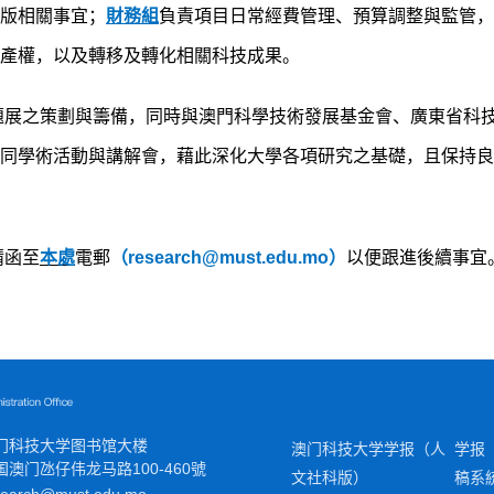
版相關事宜；
財務組
負責項目日常經費管理、預算調整與監管，
產權，以及轉移及轉化相關科技成果。
題展之策劃與籌備，同時與澳門科學技術發展基金會、廣東省科
同學術活動與講解會，藉此深化大學各項研究之基礎，且保持良
請函至
本處
電郵
（
research@must.edu.mo
）
以便跟進後續事宜
门科技大学图书馆大楼
澳门科技大学学报（人
学报
国澳门
氹
仔伟龙马路100-460號
文社科版）
稿系
search@must.edu.mo