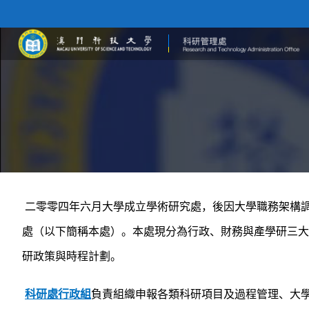
二零零四年六月大學成立學術研究處，後因大學職務架構
處（以下簡稱本處）。本處現分為行政、財務與產學研三
研政策與時程計劃。
科研處行政組
負責組織申報各類科研項目及過程管理、大