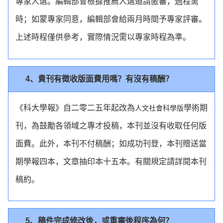
專家人選。編輯部會根據推薦人選邀請匿審，過程需
時；如蒙專家同意，編輯部會給兩月時間予專家評審。
上述時程僅供參考，實際情況需以專家時程為準。
4、貴刊有徵收版面費用嗎？有沒有稿酬？
《科大學報》自二零二五年起改為
學術期
人文社會科學版
刊，為鼓勵各領域之專才投稿，本刊並沒有收取任何版
面費。此外，本刊不付稿酬；如成功刊登，本刊贈送當
期學報四本，文章抽印本十五本。有關規定請詳閱本刊
稿約。
5、稿件完成修改後，或重審後程序為何？