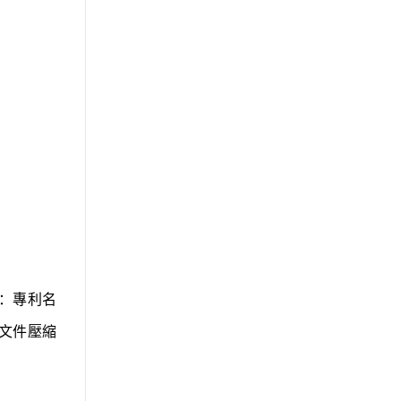
：專利名
文件壓縮