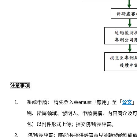
注意事項
系統申請：
請先登入
Wemust
「應用」至
「
公文
」
稱、所屬領域、發明人、申請機構、內容簡介及
包）以附件形式上傳；提交院
/
所長評審。
院
/
所長評審：院
/
所長提供評審意見並轉發給科研