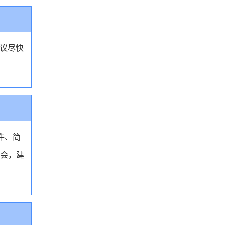
议尽快
件、简
明会，建