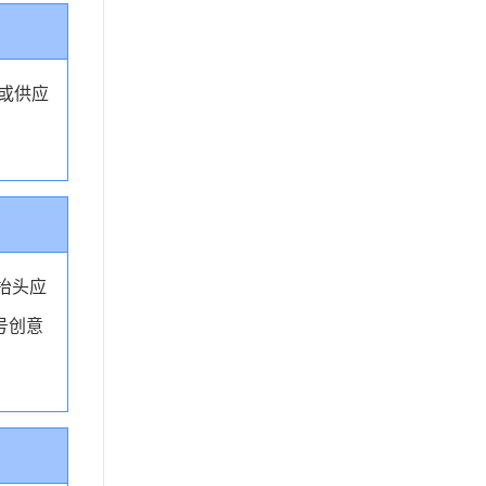
或供应
抬头应
9号创意