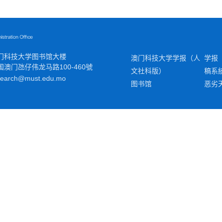
门科技大学图书馆大楼
澳门科技大学学报（人
学报
国澳门
氹
仔伟龙马路100-460號
文社科版）
稿系
search@must.edu.mo
图书馆
恶劣