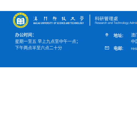
办公时间：
澳
地址:
星期一至五 早上九点至中午一点；
中
下午两点半至六点二十分
电邮:
re