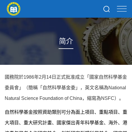
简介
國務院於
1986
年
2
月
14
日正式批准成立「國家自然科學基金
委員會」（簡稱「自然科學基金委」，英文名稱為
National
Natural Science Foundation of China
，縮寫為
NSFC
）。
自然科學基金按照資助類別可分為面上項目、重點項目、重
大項目、重大研究計畫、國家傑出青年科學基金、海外、港