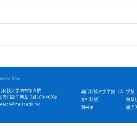
门科技大学图书馆大楼
澳门科技大学学报（人
学报
国澳门
氹
仔伟龙马路100-460號
文社科版）
稿系
search@must.edu.mo
图书馆
恶劣